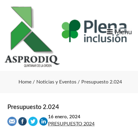
Skip
to
content
Menu
Home
Noticias y Eventos
Presupuesto 2.024
Presupuesto 2.024
16 enero, 2024
PRESUPUESTO 2024