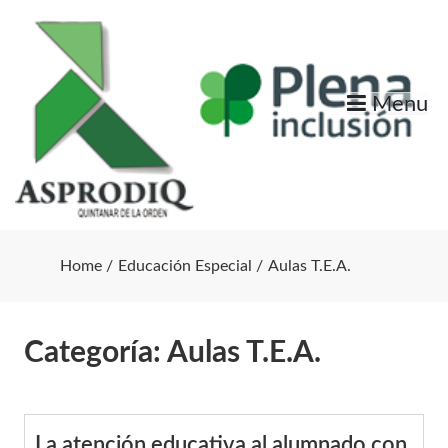
Skip
to
content
Menu
Home
Educación Especial
Aulas T.E.A.
Categoría:
Aulas T.E.A.
La atención educativa al alumnado con