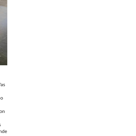
/as
do
con
s
onde